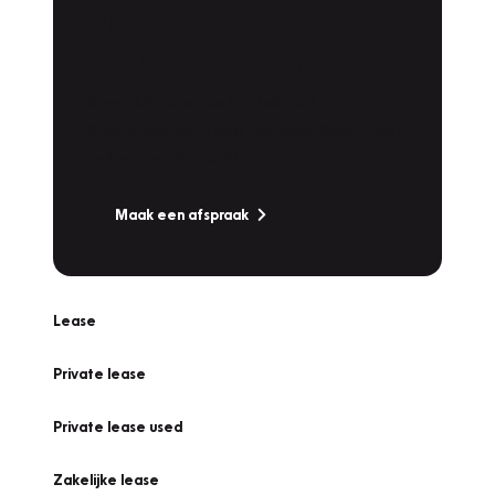
Plan een
Werkplaatsafspraak
Is uw auto toe aan Onderhoud,
Bandenwissel of een Vakantiecheck? Plan
online een afspraak!
Maak een afspraak
Lease
Private lease
Private lease used
Zakelijke lease