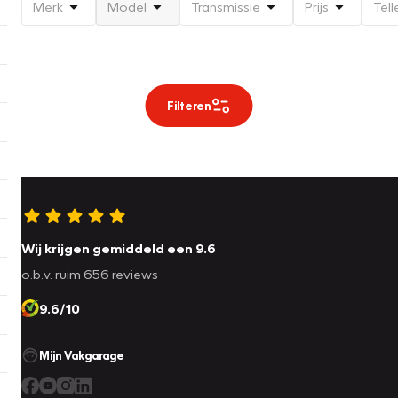
Merk
Model
Transmissie
Prijs
Tell
Filteren
Wij krijgen gemiddeld een 9.6
o.b.v. ruim 656 reviews
9.6/10
Mijn Vakgarage