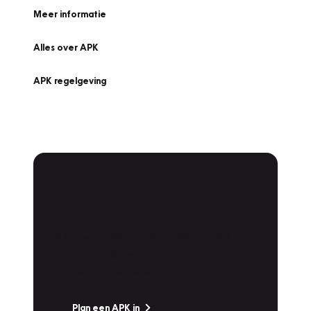
Meer informatie
Alles over APK
APK regelgeving
APK Keuring bij
Vakgarage!
Is het weer tijd voor de jaarlijkse APK? Ga
snel naar Vakgarage bij u in de buurt, en ga
zonder zorgen de weg op!
Plan een APK in