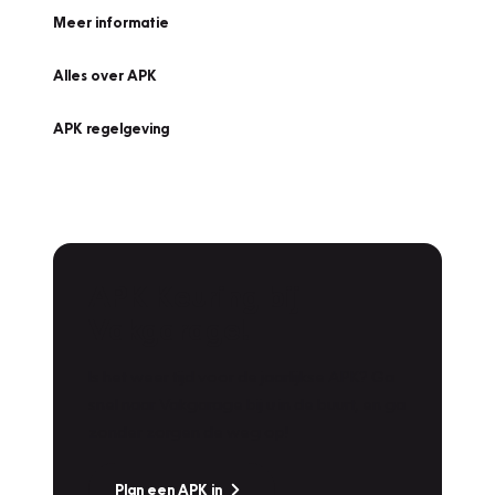
Meer informatie
Alles over APK
APK regelgeving
APK Keuring bij
Vakgarage!
Is het weer tijd voor de jaarlijkse APK? Ga
snel naar Vakgarage bij u in de buurt, en ga
zonder zorgen de weg op!
Plan een APK in