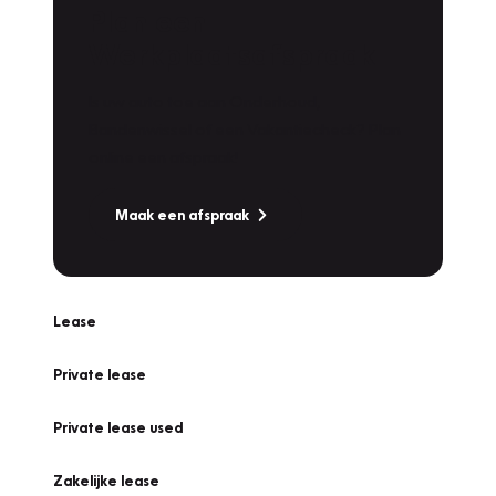
Plan een
Werkplaatsafspraak
Is uw auto toe aan Onderhoud,
Bandenwissel of een Vakantiecheck? Plan
online een afspraak!
Maak een afspraak
Lease
Private lease
Private lease used
Zakelijke lease