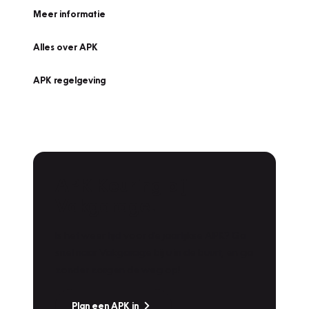
Meer informatie
Alles over APK
APK regelgeving
APK Keuring bij
Vakgarage!
Is het weer tijd voor de jaarlijkse APK? Ga
snel naar Vakgarage bij u in de buurt, en ga
zonder zorgen de weg op!
Plan een APK in