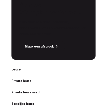
Plan een
Werkplaatsafspraak
Is uw auto toe aan Onderhoud,
Bandenwissel of een Vakantiecheck? Plan
online een afspraak!
Maak een afspraak
Lease
Private lease
Private lease used
Zakelijke lease